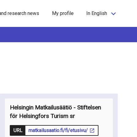
and research news
My profile
In English
Helsingin Matkailusäätiö - Stiftelsen
för Helsingfors Turism sr
URL
matkailusaatio.fi/fi/etusivu/