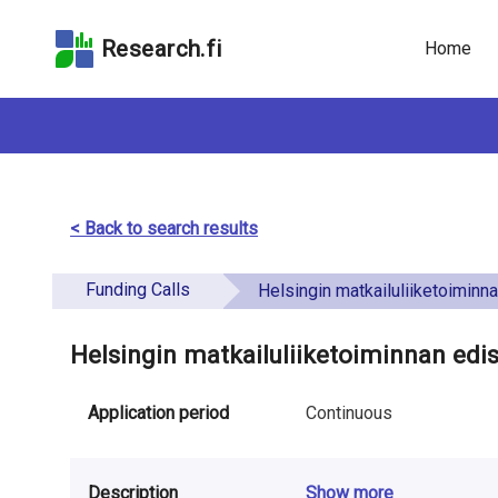
Skip
Skip to
Skip to the
to the
the
Accessibility
Research.fi
Home
search
main
Statement
field
page
content
< Back to search results
Funding Calls
Helsingin matkailuliiketoiminnan e
Helsingin matkailuliiketoiminnan ed
Application period
Continuous
Description
Show more