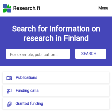
Skip
Research.fi
Menu
to
the
R
search
Search for information on
field
E
Skip
S
research in Finland
to
E
the
main
A
SEARCH
page
R
content
Skip
C
to
Publications
H
the
.
Accessibility
Funding calls
Statement
F
I
Granted funding